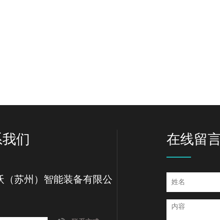
系我们
在线留
沃（苏州）智能装备有限公